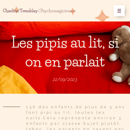
Charline Tremblay
| Psychomagicienne
Les pipis au lit, si
on en parlait
22/09/2023
13% des enfants de plus de 5 ans
font pipi au lit, toutes les
nuits.Cela représente environ 3
enfants par classe.Sujet plutôt
tabou, les parents ne savent pas